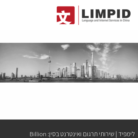
לימפיד | שירותי תרגום ואינטרנט בסין: Billion