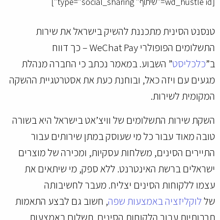
[wd_hustle id="שיתוף" type="social_sharing"]
טנסנט הסינית מתכננת להשיק בישראל את שירות
התשלומים הפופולרי WeChat Pay – כך דווח
ב”
כלכליסט
” השבוע. במאמר נכתב כי החברה מנהלת
מגעים עם ויזה כאל, ובוחנת כעת את אסטרטגיית ההשקה
המקומית לשירות.
השקת שירות התשלומים של וויצ’אט בישראל היא בשורה
טובה מאוד עבור כל מי שעוסק במתן שירותים עבור
התיירים הסינים, משלחות עסקיות, ומכירה של מוצרים
ישראלים ברשת האינטרנט. ללא ספק, מי שיתאים את
עצמו ללקוחות הסינים יצליח. מעבר לחשיבותה
של
לוקליזציה באמצעות שפה
, חשוב גם לבצע התאמות
תרבותיות עבור הלקוחות הסינים. תשלום באמצעות