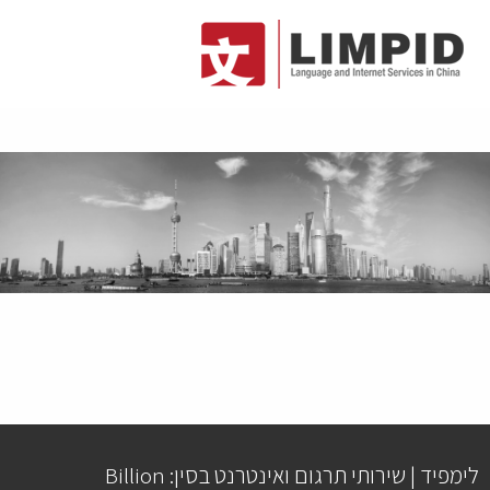
לימפיד | שירותי תרגום ואינטרנט בסין: Billion