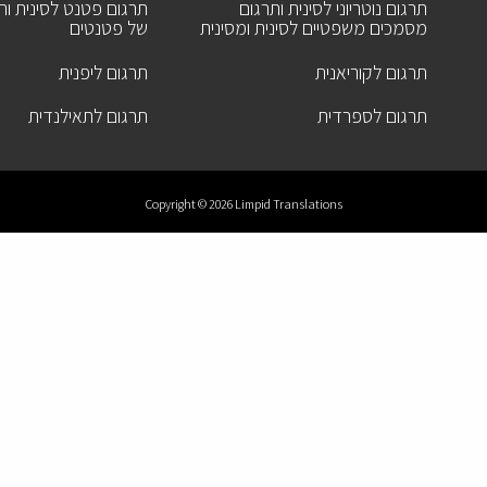
תרגום נוטריוני לסינית ותרגום
תרגום פטנט לסינית ותר
מסמכים משפטיים לסינית ומסינית
של פטנטים
תרגום לקוריאנית
תרגום ליפנית
תרגום לספרדית
תרגום לתאילנדית
Copyright © 2026 Limpid Translations