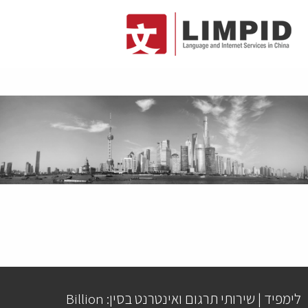
לימפיד | שירותי תרגום ואינטרנט בסין: Billion