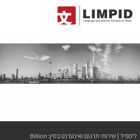
לימפיד | שירותי תרגום ואינטרנט בסין: Billion