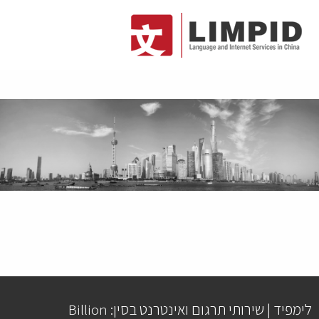
לימפיד | שירותי תרגום ואינטרנט בסין: Billion