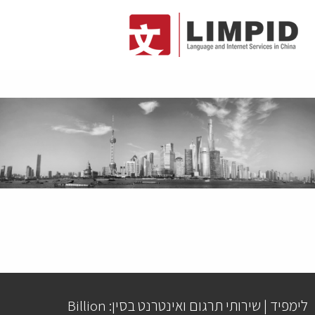
לימפיד | שירותי תרגום ואינטרנט בסין: Billion