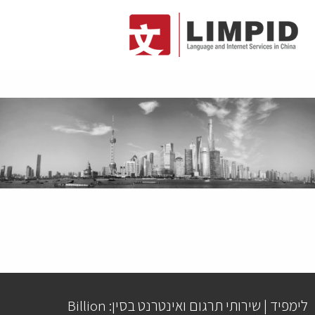
לימפיד | שירותי תרגום ואינטרנט בסין: Billion