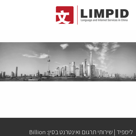
לימפיד | שירותי תרגום ואינטרנט בסין: Billion