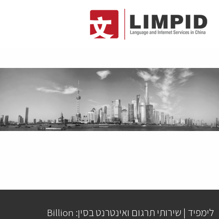
לימפיד | שירותי תרגום ואינטרנט בסין: Billion