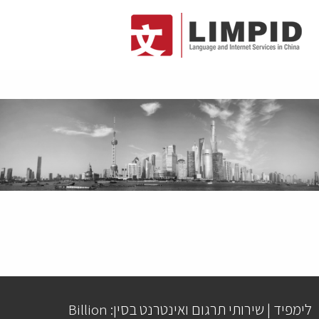
לימפיד | שירותי תרגום ואינטרנט בסין: Billion