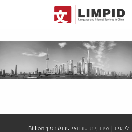
לימפיד | שירותי תרגום ואינטרנט בסין: Billion