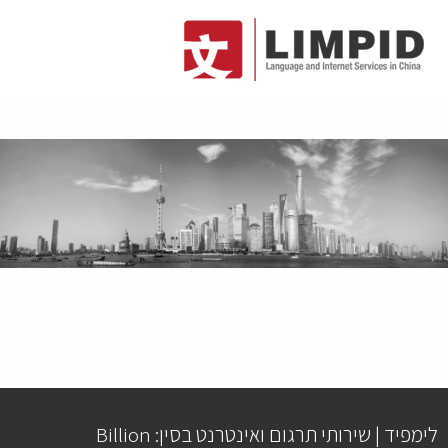
לימפיד | שירותי תרגום ואינטרנט בסין: Billion