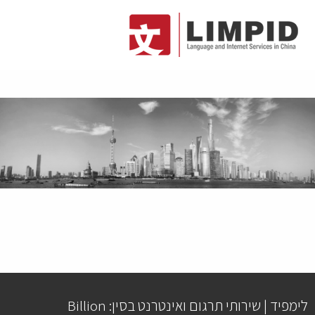
לימפיד | שירותי תרגום ואינטרנט בסין: Billion