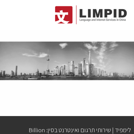
לימפיד | שירותי תרגום ואינטרנט בסין: Billion