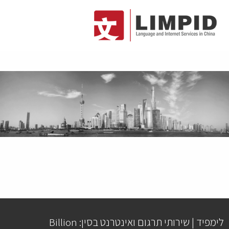
לימפיד | שירותי תרגום ואינטרנט בסין: Billion