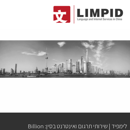
לימפיד | שירותי תרגום ואינטרנט בסין: Billion