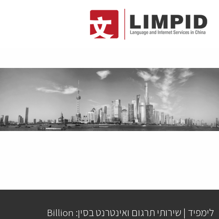
לימפיד | שירותי תרגום ואינטרנט בסין: Billion