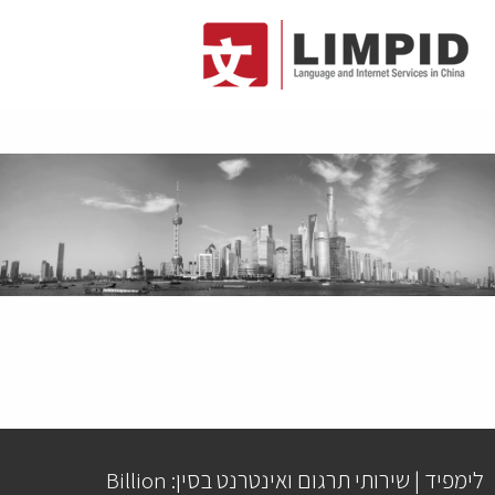
לימפיד | שירותי תרגום ואינטרנט בסין: Billion