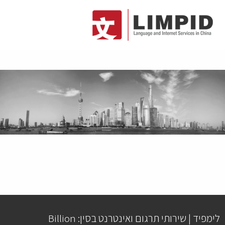
לימפיד | שירותי תרגום ואינטרנט בסין: Billion