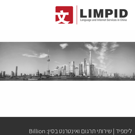
לימפיד | שירותי תרגום ואינטרנט בסין: Billion