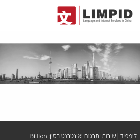
לימפיד | שירותי תרגום ואינטרנט בסין: Billion