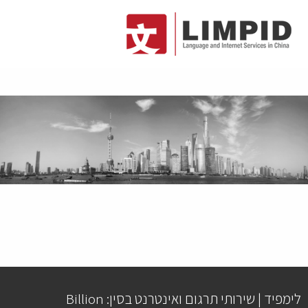
לימפיד | שירותי תרגום ואינטרנט בסין: Billion