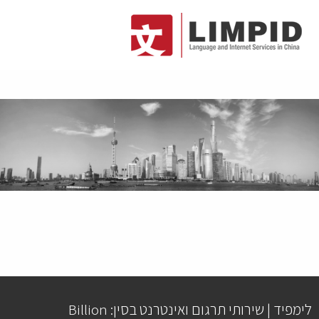
לימפיד | שירותי תרגום ואינטרנט בסין: Billion