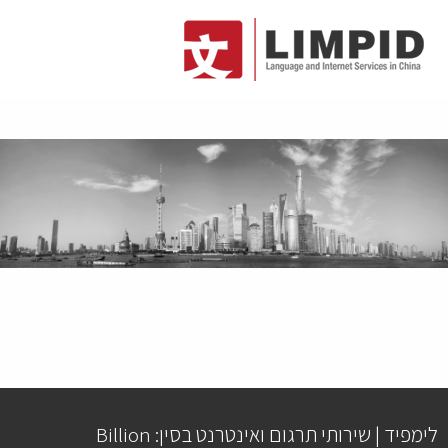
לימפיד | שירותי תרגום ואינטרנט בסין: Billion