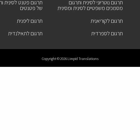
תרגום נוטריוני לסינית ותרגום
תרגום פטנט לסינית ותר
מסמכים משפטיים לסינית ומסינית
של פטנטים
תרגום לקוריאנית
תרגום ליפנית
תרגום לספרדית
תרגום לתאילנדית
Copyright © 2026 Limpid Translations