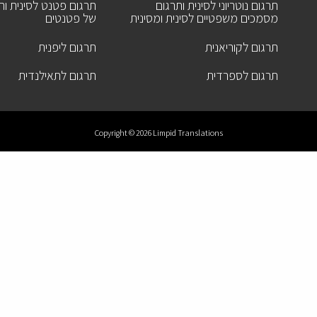
תרגום נוטריוני לסינית ותרגום
תרגום פטנט לסינית ותר
מסמכים משפטיים לסינית ומסינית
של פטנטים
תרגום לקוריאנית
תרגום ליפנית
תרגום לספרדית
תרגום לתאילנדית
Copyright © 2026 Limpid Translations