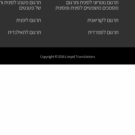
תרגום נוטריוני לסינית ותרגום
תרגום פטנט לסינית ותר
מסמכים משפטיים לסינית ומסינית
של פטנטים
תרגום לקוריאנית
תרגום ליפנית
תרגום לספרדית
תרגום לתאילנדית
Copyright © 2026 Limpid Translations