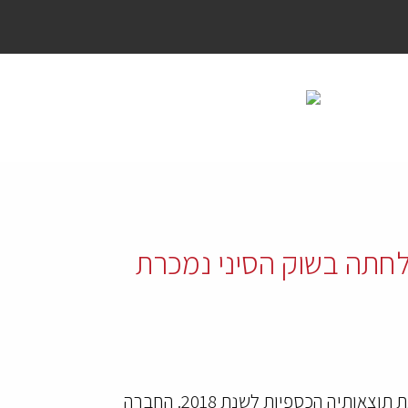
בישרנו על הצלחתה בשוק הסיני נמכרת
חברת SafeCharge, המתמחה בפתרונות טכנולוגיים לסליקה ותשלומים ונסחרת בבורסה של לונדון, פרסמה את תוצאותיה הכספיות לשנת 2018. החברה