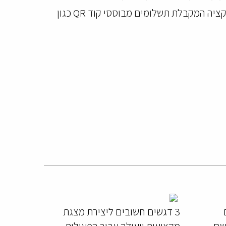
מספקת ללקוחותיה פתרונות כוללים לשיפור השימוש בתשלומים ניידים מהדור החדש בחנויות באמצעות אפליקציה המקבלת תשלומים מבוססי קוד QR כגון
3 דגשים חשובים ליצירת מצגת