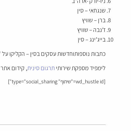
ניו-יורק -ארה”ב
שנגחאי – סין
ברן – שוויץ
ז’נבה – שוויץ
בייג’ינג – סין
כתבות נוספותוחדשות עסקים בסין – הקליקו על ‘
לימפיד מספקת שירותי
תרגום סינית
, קידום אתרי
[wd_hustle id="שיתוף" type="social_sharing"]