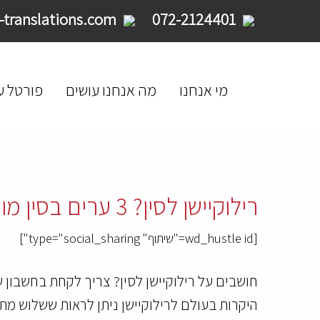
service@limpid-translations.com
072-2124401
מי אנחנו
מה אנחנו עושים
פורטל ע
רילוקיישן לסין? 3 ערים בסין מופיעות ברשימת 10 הערים היקרות בעולם למחייה
[wd_hustle id="שיתוף" type="social_sharing"]
חושבים על רילוקיישן לסין? צריך לקחת בחשבון ש
היקרות בעולם לרילוקיישן ניתן לראות ששלוש מתו