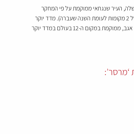
לה, העיר שנגחאי ממוקמת על פי המחקר
במקום השביעי (ירידה של מקום אחד לעעומת השנה שעברה) והבירה בייג’ינג מופיעה במקום העשירי (ירידה של 2 מקומות לעומת השנה שעברה). מדד יוקר
המחיה נקבע לפי נתונים שונים של מחירי נדל”ן, עלות מחיה בעיר, הוצאות על חינוך, מזון ותחבורה. – תל אביב אגב, ממוקמת במקום ה-12 בעולם במדד יוקר