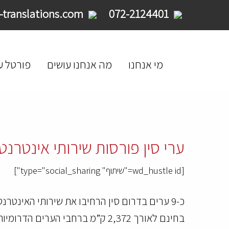
service@limpid-translations.com
072-2124401
מי אנחנו
מה אנחנו עושים
פורטל ע
ערי סין פורסות שירותי אינטרנט
[wd_hustle id="שיתוף" type="social_sharing"]
כ-9 ערים בדרום סין הרחיבו את שירותי האינטר
בחינם לאורך 2,372 ק”מ ברחבי הערים הדרומיות בפרובינציית גואנגדונג המתפתחת.