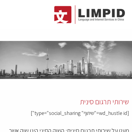
שירותי תרגום סינית
[wd_hustle id="שיתוף" type="social_sharing"]
מעט על שירותי תרגום סינית: השוק הסיני הינו שוק אשר