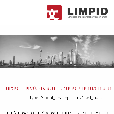
תרגום אתרים ליפנית: כך תמנעו מטעויות נפוצות
[wd_hustle id="שיתוף" type="social_sharing"]
תרגום אתרים ליפנית: חברות ישראליות המבקשות לחדור