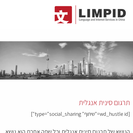
תרגום סינית אנגלית
[wd_hustle id="שיתוף" type="social_sharing"]
הנושא של תרגום סינית אנגלית וכל שפה אחרת הוא נושא