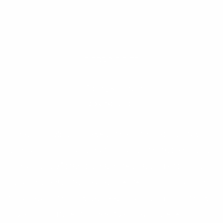
לקוחות מספרים
מוטי בלאו, מנכ”ל
Proxy Solutions
"ביצענו תרגומים שונים לסינית אצל חברת Limpid במשך
תקופה של כמה שנים. העבודה נעשתה עבור חברה העוסקת
בתחום טכנולוגיות מים. אני שימשתי כסמנכ”ל פיתוח עסקי
ושיווק עבור החברה ואני אחד מבעלי המניות שלה. שביעות
הרצון שנבדקה הייתה בעיקר מול המפיצים הסיניים עמם עבדנו
– הם קראו את החומרים לפני ששחררנו אותם והעירו על פי