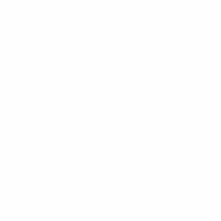
הצורך. היו הערות מועטות מאוד במהלך פעילות התרגום
בעיקר בנוגע למונחים ספציפיים. חשוב לציין שמשום שהיה
מדובר בחומר שכלל מונחים טכנולוגיים מתחומי הביולוגיה,
איכות הסביבה, הכימיה והאלקטרוניקה לעיתים נדרשנו למצוא
את המונח המדויק. המתרגמים של לימפיד ידעו למצוא את
המונחים המקצועיים הנדרשים ללא שום בעיה. משום שבמהלך
השנים בהם אני עובד בשוק הבינלאומי נעזרתי בכמה נותני
שירותים בתחום התרגום – מה שמצאתי חיובי בעבודה עם
לימפיד היה בעיקר גמישות ותגובתיות מהירה, אמינות גבוהה
וגישה חיובית מאוד של שיתוף פעולה."